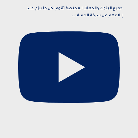
Manager , and Acting Portfolio Manager and Manager
جميع البنوك والجهات المختصة تقوم بكل ما يلزم عند
Private Equity, prior to that and specifically from 2005
إبلاغهم عن سرقة الحسابات.
to 2010 he worked with Commercial Bank of Kuwait in
the Shareholders Service Unit. Sheikh Ahmed started
his career after graduation with Kuwait Petroleum
Corporation in the capacity of Corporate Planner.
Sheikh Ahmed Duaij Jaber Al Sabah graduated with
Master of Business Administration from Maastricht
School of Management in March 2008 after obtaining
his Bachelor degree in Science with a major in Finance
from Bentley College – United States of America in May
2000 .