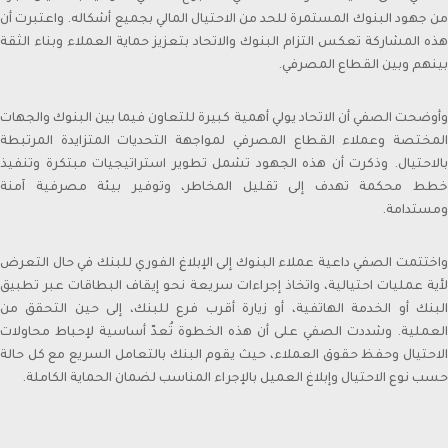
School of Management in March 2008 after obtaining
من جهود البنوك المستمرة للحد من الاحتيال المالي بجميع أشكاله. واعتبرت أن
his Bachelor degree in Science with a major in Finance
هذه المشاركة تعكس التزام البنوك والاتحاد بتعزيز حماية العملاء وبناء الثقة
from Bentley College – United States of America in May
بينهم وبين القطاع المصرفي.
2000 .
وأوضحت الصفي أن الاتحاد يولي أهمية كبيرة للتعاون فيما بين البنوك والجهات
المختصة وعملاء القطاع المصرفي لمواجهة التحديات المتزايدة المرتبطة
بالاحتيال. وذكرت أن هذه الجهود تشمل تطوير استراتيجيات مبتكرة وتنفيذ
خطط محكمة تهدف إلى تقليل المخاطر، وتوفير بيئة مصرفية آمنة
ومستدامة.
واختتمت الصفي داعية عملاء البنوك إلى الإبلاغ الفوري للبنك في حال التعرض
لأية عمليات احتيالية، واتخاذ إجراءات سريعة نحو إيقاف البطاقات عبر تطبيق
البنك أو الخدمة الهاتفية، أو زيارة أقرب فرع للبنك، إلى حين التحقق من
العملية. وشددت الصفي على أن هذه الخطوة تُعدّ أساسية لإحباط محاولات
الاحتيال وحفظ حقوق العملاء، حيث يقوم البنك بالتعامل السريع مع كل حالة
حسب نوع الاحتيال وإبلاغ العميل بالإجراء المناسب لضمان الحماية الكاملة.