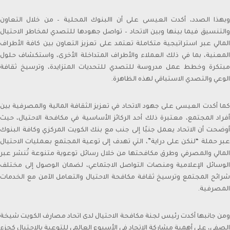
to 31/3/2018 and Board Member from 29/4/2012 to
3/4/2015 In his capacity as Chairman of Commercial
وبهذا الصدد، أكدت العيسى على أن االبنوك المحلية – من خلال التعاون
Bank of Kuwait , Sheikh Ahmed Duaij Al Sabah has been
والتنسيق فيما بينها وبين الاتحاد – تواصل جهودها للتصدي لمخاطر الاحتيال
nominated as Chairman of Kuwait Banking Association .
المالي عبر استراتيجية متكاملة تعتمد على تعزيز التعاون بين كافة الأطراف
He is also a Board member in Kuwait Institute of
المعنية، بما في ذلك العملاء والأطراف المتداخلة الأخرى، واستكشاف حلول
Banking Studies. Furthermore, Sheikh Ahmed held the
مبتكرة وخطط عمل مدروسة للتصدي للتحديات المتزايدة، وترسيخ ثقافة
position of Board member in Kuwait Clearing Company
الوعي والتصدي الاستباقي لهذه الظاهرة.
representing Commercial Bank of Kuwait from 2018
until 2019. And the Chairman of Al Tijari Financial
كما أكدت العيسى على جهود الاتحاد في تعزيز الثقافة المالية والمصرفية بين
Brokerage Company from 2014 until 2020. During his
أفراد المجتمع، معتبرة ذلك أحد الركائز الأساسية في مكافحة الاحتيال، حيث
tenure with Al Tijari Investment Company (CBK Capital)
أوضحت أن الاتحاد يعمل جنبًا إلى جنب مع بنك الكويت المركزي وكافة البنوك
from 2010 to 2012 Sheikh Ahmed was Project Finance
عبر حملة “لنكن على دراية”، التي تهدف إلى توعية المجتمع بعمليات الاحتيال
Manager , and Acting Portfolio Manager and Manager
المالي والمصرفي وطرق مكافحتها من خلال رسائل توعوية متنوعة تُنشر عبر
Private Equity, prior to that and specifically from 2005
الوسائل الإعلامية ومنصات التواصل الاجتماعي، لضمان الوصول إلى مختلف
to 2010 he worked with Commercial Bank of Kuwait in
شرائح المجتمع وترسيخ ثقافة مكافحة الاحتيال والتعامل الآمن مع الخدمات
the Shareholders Service Unit. Sheikh Ahmed started
المصرفية.
his career after graduation with Kuwait Petroleum
Corporation in the capacity of Corporate Planner.
Sheikh Ahmed Duaij Jaber Al Sabah graduated with
ومن جانبها أكدت رئيس لجنة مكافحة الاحتيال لدى اتحاد مصارف الكويت شيخة
Master of Business Administration from Maastricht
الصفي، على أهمية مشاركة الاتحاد في الأسبوع العالمي للتوعية بالاحتيال كجزء