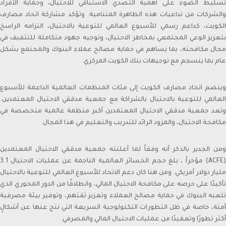
تسليط الضوء على أهمية التصدي الاستباقي للاحتيال، وحماية الأفراد
والشركات من تداعيات هذه الظاهرة المتنامية. وتؤكد مشاركة اتحاد مصارف
الكويت، كداعم رسمي للأسبوع العالمي للتوعية بالاحتيال، التزامه الراسخ
بتعزيز الوعي المجتمعي بمخاطر الاحتيال، وتوجيه جهود متكاملة للتثقيف في
مجال مكافحته، بما يساهم في حماية مصالح عملاء البنوك والمجتمع بشكل
عام بما ينسجم مع توجيهات بنك الكويت المركزي.
وينضم اتحاد مصارف الكويت إلى مئات المنظمات العالمية الداعمة للأسبوع
العالمي للتوعية بالاحتيال بالشراكة مع جمعية مدققي الاحتيال المعتمدين.
وتعد جمعية مدققي الاحتيال المعتمدين أكبر منظمة عالمية متخصصة في
مكافحة الاحتيال، والمزود الرائد للتدريب والتعليم في هذا المجال.
ومن الجدير بالذكر أنه وفقاً لما أعلنته جمعية مدققي الاحتيال المعتمدين
(ACFE) مؤخراً ، بلغ حجم الخسائر العالمية الناجمة عن عمليات الاحتيال 3.1
مليار دولار أمريكي. ومن هنا كان دعم الاتحاد للأسبوع العالمي للتوعية بالاحتيال
تأكيدًا على حرصه على مكافحة الاحتيال المالي، وانطلاقًا من الدور المحوري الذي
Sheikh Ahmad Duaij Jaber Al Sabah is the Chairman of
تلعبه البنوك في حماية مصالح العملاء وتعزيز ثقتهم، وتوفير بيئة مصرفية
Commercial Bank of Kuwait since April 1st 2018, after
آمنة، خاصة في ظل التطورات التكنولوجية السريعة التي نتج عنها عن أشكالٍ
holding the position of Vice Chairman from 4/4/2015
أكثر تطورًا وتعقيدًا من عمليات الاحتيال المالي والمصرفي.