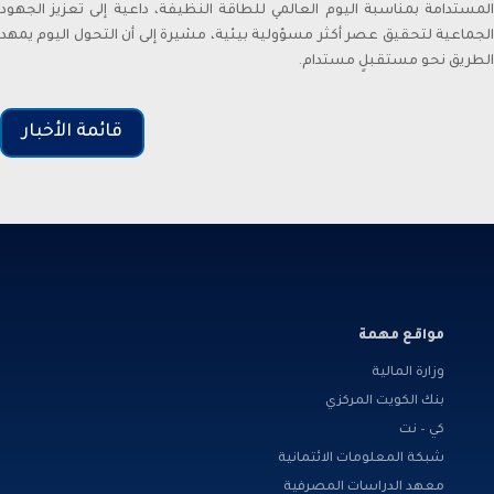
Corporation in the capacity of Corporate Planner.
المستدامة بمناسبة اليوم العالمي للطاقة النظيفة، داعية إلى تعزيز الجهود
Sheikh Ahmed Duaij Jaber Al Sabah graduated with
الجماعية لتحقيق عصر أكثر مسؤولية بيئية، مشيرة إلى أن التحول اليوم يمهد
الطريق نحو مستقبلٍ مستدام.
Master of Business Administration from Maastricht
School of Management in March 2008 after obtaining
his Bachelor degree in Science with a major in Finance
قائمة الأخبار
from Bentley College – United States of America in May
2000 .
مواقع مهمة
وزارة المالية
بنك الكويت المركزي
كي – نت
شبكة المعلومات الائتمانية
معهد الدراسات المصرفية