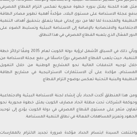
بالتركيز على معايير الاستدامة البيئية والاجتماعية وحوكمة الشركات، أن إنشاء
Commercial Bank of Kuwait since April 1st 2018, after
مثل هذه اللجنة يمثل بدوره خطوة محورية تعكس التزام القطاع المصرفي
holding the position of Vice Chairman from 4/4/2015
بدفع عجلة الاستدامة على مستوى البلاد، مؤكدةً أهمية تطوير مصادر الطاقة
to 31/3/2018 and Board Member from 29/4/2012 to
النظيفة والمتجددة لما لها من دور إيجابي فيما يتعلق بتحقيق أهداف التنمية
3/4/2015 In his capacity as Chairman of Commercial
الاجتماعية والاقتصادية بالإضافة إلى الاستدامة البيئية وتسليط الضوء على
Bank of Kuwait , Sheikh Ahmed Duaij Al Sabah has been
الدور الفعَال الذي يلعبه القطاع المصرفي في هذا النطاق.
nominated as Chairman of Kuwait Banking Association .
He is also a Board member in Kuwait Institute of
ويأتي ذلك في السياق الأشمل لرؤية دولة الكويت لعام 2035 وفقًا لركائز خطة
Banking Studies. Furthermore, Sheikh Ahmed held the
التنمية، حيث يلعب القطاع المصرفي دورًا حاسمًا في دفع عجلة الاستدامة من
position of Board member in Kuwait Clearing Company
خلال توجيه التدفقات المالية نحو المشاريع الوطنية من خلال التمويل
representing Commercial Bank of Kuwait from 2018
المستدام، مؤكدة على أن الاستثمارات الاستراتيجية في مشاريع الطاقة
until 2019. And the Chairman of Al Tijari Financial
النظيفة والبنية التحتية تعكس بوضوح التزام القطاع.
Brokerage Company from 2014 until 2020. During his
tenure with Al Tijari Investment Company (CBK Capital)
ومن هذا المنطلق أكدت الحداد بأن إنشاء لجنة الاستدامة البيئية والاجتماعية
from 2010 to 2012 Sheikh Ahmed was Project Finance
وحوكمة الشركات تحت مظلة اتحاد مصارف الكويت يمثل خطوة محورية نحو
Manager , and Acting Portfolio Manager and Manager
تعاون مثمر على مستوى القطاع المصرفي في دولة الكويت يؤدي إلى توحيد
Private Equity, prior to that and specifically from 2005
الجهود وتعزيز المساهمات الفعالة في نطاق التنمية المستدامة.
to 2010 he worked with Commercial Bank of Kuwait in
the Shareholders Service Unit. Sheikh Ahmed started
his career after graduation with Kuwait Petroleum
واختتمت السيدة ابتسام الحداد مؤكدة ضرورة تجديد الالتزام بالممارسات